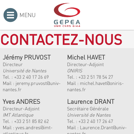
MENU
Accueil
>
CONTACTEZ-NOUS
Jérémy PRUVOST
Michel HAVET
Directeur
Directeur-Adjoint
Université de Nantes
ONIRIS
Tel. :
+33 2 40 17 26 69
Tel. :
+33 2 51 78 54 27
Mail :
jeremy.pruvost@univ-
Mail :
michel.havet@oniris-
nantes.fr
nantes.fr
Yves ANDRES
Laurence DRANT
Directeur-Adjoint
Secrétaire Générale
IMT Atlantique
Université de Nantes
Tel. :
+33 2 51 85 82 62
Tel. : +33 2 40 17 26 47
Mail :
yves.andres@imt-
Mail : Laurence.Drant@univ-
atlantique.fr
nantes.fr