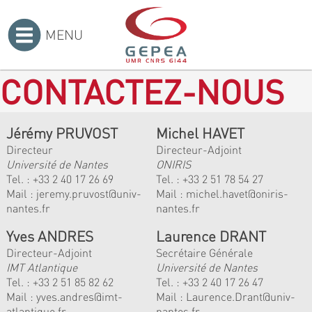
MENU
Accueil
>
CONTACTEZ-NOUS
Jérémy PRUVOST
Michel HAVET
Directeur
Directeur-Adjoint
Université de Nantes
ONIRIS
Tel. :
+33 2 40 17 26 69
Tel. :
+33 2 51 78 54 27
Mail :
jeremy.pruvost@univ-
Mail :
michel.havet@oniris-
nantes.fr
nantes.fr
Yves ANDRES
Laurence DRANT
Directeur-Adjoint
Secrétaire Générale
IMT Atlantique
Université de Nantes
Tel. :
+33 2 51 85 82 62
Tel. : +33 2 40 17 26 47
Mail :
yves.andres@imt-
Mail : Laurence.Drant@univ-
atlantique.fr
nantes.fr