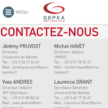
MENU
Accueil
>
CONTACTEZ-NOUS
Jérémy PRUVOST
Michel HAVET
Directeur
Directeur-Adjoint
Université de Nantes
ONIRIS
Tel. :
+33 2 40 17 26 69
Tel. :
+33 2 51 78 54 27
Mail :
jeremy.pruvost@univ-
Mail :
michel.havet@oniris-
nantes.fr
nantes.fr
Yves ANDRES
Laurence DRANT
Directeur-Adjoint
Secrétaire Générale
IMT Atlantique
Université de Nantes
Tel. :
+33 2 51 85 82 62
Tel. : +33 2 40 17 26 47
Mail :
yves.andres@imt-
Mail : Laurence.Drant@univ-
atlantique.fr
nantes.fr