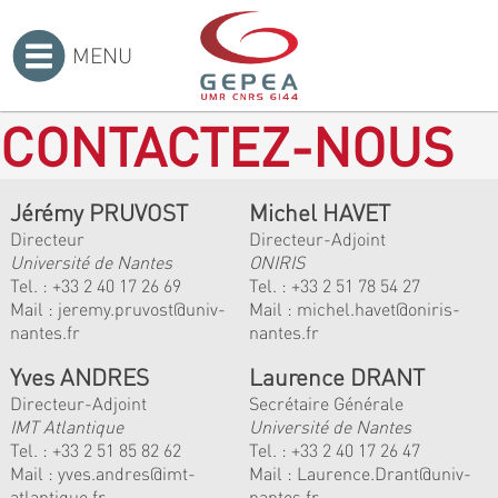
MENU
Accueil
>
CONTACTEZ-NOUS
Jérémy PRUVOST
Michel HAVET
Directeur
Directeur-Adjoint
Université de Nantes
ONIRIS
Tel. :
+33 2 40 17 26 69
Tel. :
+33 2 51 78 54 27
Mail :
jeremy.pruvost@univ-
Mail :
michel.havet@oniris-
nantes.fr
nantes.fr
Yves ANDRES
Laurence DRANT
Directeur-Adjoint
Secrétaire Générale
IMT Atlantique
Université de Nantes
Tel. :
+33 2 51 85 82 62
Tel. : +33 2 40 17 26 47
Mail :
yves.andres@imt-
Mail : Laurence.Drant@univ-
atlantique.fr
nantes.fr