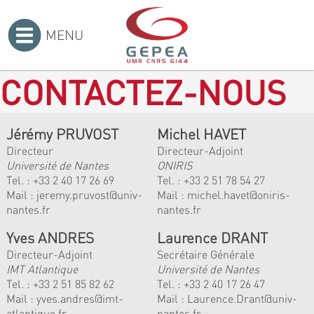
MENU
Accueil
>
CONTACTEZ-NOUS
Jérémy PRUVOST
Michel HAVET
Directeur
Directeur-Adjoint
Université de Nantes
ONIRIS
Tel. :
+33 2 40 17 26 69
Tel. :
+33 2 51 78 54 27
Mail :
jeremy.pruvost@univ-
Mail :
michel.havet@oniris-
nantes.fr
nantes.fr
Yves ANDRES
Laurence DRANT
Directeur-Adjoint
Secrétaire Générale
IMT Atlantique
Université de Nantes
Tel. :
+33 2 51 85 82 62
Tel. : +33 2 40 17 26 47
Mail :
yves.andres@imt-
Mail : Laurence.Drant@univ-
atlantique.fr
nantes.fr