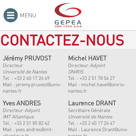
MENU
Accueil
>
CONTACTEZ-NOUS
Jérémy PRUVOST
Michel HAVET
Directeur
Directeur-Adjoint
Université de Nantes
ONIRIS
Tel. :
+33 2 40 17 26 69
Tel. :
+33 2 51 78 54 27
Mail :
jeremy.pruvost@univ-
Mail :
michel.havet@oniris-
nantes.fr
nantes.fr
Yves ANDRES
Laurence DRANT
Directeur-Adjoint
Secrétaire Générale
IMT Atlantique
Université de Nantes
Tel. :
+33 2 51 85 82 62
Tel. : +33 2 40 17 26 47
Mail :
yves.andres@imt-
Mail : Laurence.Drant@univ-
atlantique.fr
nantes.fr