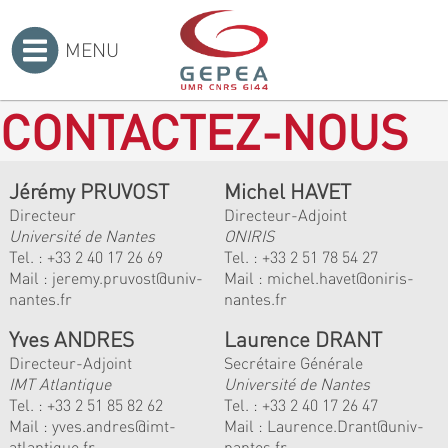
MENU
Accueil
>
CONTACTEZ-NOUS
Jérémy PRUVOST
Michel HAVET
Directeur
Directeur-Adjoint
Université de Nantes
ONIRIS
Tel. :
+33 2 40 17 26 69
Tel. :
+33 2 51 78 54 27
Mail :
jeremy.pruvost@univ-
Mail :
michel.havet@oniris-
nantes.fr
nantes.fr
Yves ANDRES
Laurence DRANT
Directeur-Adjoint
Secrétaire Générale
IMT Atlantique
Université de Nantes
Tel. :
+33 2 51 85 82 62
Tel. : +33 2 40 17 26 47
Mail :
yves.andres@imt-
Mail : Laurence.Drant@univ-
atlantique.fr
nantes.fr