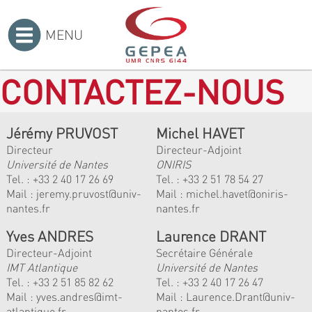
MENU
Accueil
>
CONTACTEZ-NOUS
Jérémy PRUVOST
Michel HAVET
Directeur
Directeur-Adjoint
Université de Nantes
ONIRIS
Tel. :
+33 2 40 17 26 69
Tel. :
+33 2 51 78 54 27
Mail :
jeremy.pruvost@univ-
Mail :
michel.havet@oniris-
nantes.fr
nantes.fr
Yves ANDRES
Laurence DRANT
Directeur-Adjoint
Secrétaire Générale
IMT Atlantique
Université de Nantes
Tel. :
+33 2 51 85 82 62
Tel. : +33 2 40 17 26 47
Mail :
yves.andres@imt-
Mail : Laurence.Drant@univ-
atlantique.fr
nantes.fr