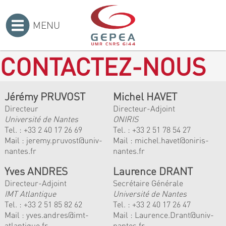
MENU
Accueil
>
CONTACTEZ-NOUS
Jérémy PRUVOST
Michel HAVET
Directeur
Directeur-Adjoint
Université de Nantes
ONIRIS
Tel. :
+33 2 40 17 26 69
Tel. :
+33 2 51 78 54 27
Mail :
jeremy.pruvost@univ-
Mail :
michel.havet@oniris-
nantes.fr
nantes.fr
Yves ANDRES
Laurence DRANT
Directeur-Adjoint
Secrétaire Générale
IMT Atlantique
Université de Nantes
Tel. :
+33 2 51 85 82 62
Tel. : +33 2 40 17 26 47
Mail :
yves.andres@imt-
Mail : Laurence.Drant@univ-
atlantique.fr
nantes.fr