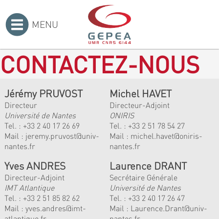
MENU
Accueil
>
CONTACTEZ-NOUS
Jérémy PRUVOST
Michel HAVET
Directeur
Directeur-Adjoint
Université de Nantes
ONIRIS
Tel. :
+33 2 40 17 26 69
Tel. :
+33 2 51 78 54 27
Mail :
jeremy.pruvost@univ-
Mail :
michel.havet@oniris-
nantes.fr
nantes.fr
Yves ANDRES
Laurence DRANT
Directeur-Adjoint
Secrétaire Générale
IMT Atlantique
Université de Nantes
Tel. :
+33 2 51 85 82 62
Tel. : +33 2 40 17 26 47
Mail :
yves.andres@imt-
Mail : Laurence.Drant@univ-
atlantique.fr
nantes.fr