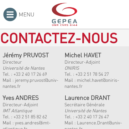
MENU
Accueil
>
CONTACTEZ-NOUS
Jérémy PRUVOST
Michel HAVET
Directeur
Directeur-Adjoint
Université de Nantes
ONIRIS
Tel. :
+33 2 40 17 26 69
Tel. :
+33 2 51 78 54 27
Mail :
jeremy.pruvost@univ-
Mail :
michel.havet@oniris-
nantes.fr
nantes.fr
Yves ANDRES
Laurence DRANT
Directeur-Adjoint
Secrétaire Générale
IMT Atlantique
Université de Nantes
Tel. :
+33 2 51 85 82 62
Tel. : +33 2 40 17 26 47
Mail :
yves.andres@imt-
Mail : Laurence.Drant@univ-
atlantique.fr
nantes.fr