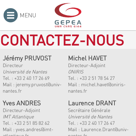
MENU
Accueil
>
CONTACTEZ-NOUS
Jérémy PRUVOST
Michel HAVET
Directeur
Directeur-Adjoint
Université de Nantes
ONIRIS
Tel. :
+33 2 40 17 26 69
Tel. :
+33 2 51 78 54 27
Mail :
jeremy.pruvost@univ-
Mail :
michel.havet@oniris-
nantes.fr
nantes.fr
Yves ANDRES
Laurence DRANT
Directeur-Adjoint
Secrétaire Générale
IMT Atlantique
Université de Nantes
Tel. :
+33 2 51 85 82 62
Tel. : +33 2 40 17 26 47
Mail :
yves.andres@imt-
Mail : Laurence.Drant@univ-
atlantique.fr
nantes.fr