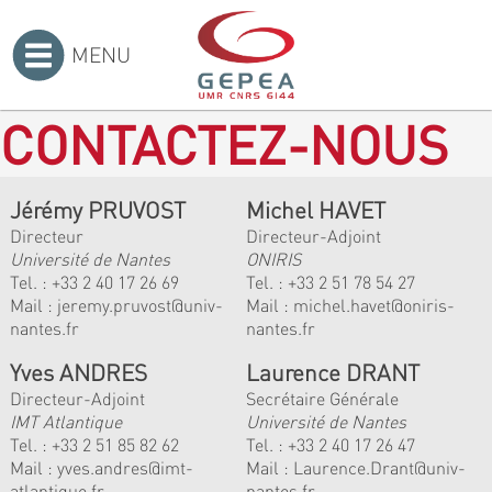
MENU
Accueil
>
CONTACTEZ-NOUS
Jérémy PRUVOST
Michel HAVET
Directeur
Directeur-Adjoint
Université de Nantes
ONIRIS
Tel. :
+33 2 40 17 26 69
Tel. :
+33 2 51 78 54 27
Mail :
jeremy.pruvost@univ-
Mail :
michel.havet@oniris-
nantes.fr
nantes.fr
Yves ANDRES
Laurence DRANT
Directeur-Adjoint
Secrétaire Générale
IMT Atlantique
Université de Nantes
Tel. :
+33 2 51 85 82 62
Tel. : +33 2 40 17 26 47
Mail :
yves.andres@imt-
Mail : Laurence.Drant@univ-
atlantique.fr
nantes.fr