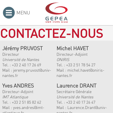
MENU
Accueil
>
CONTACTEZ-NOUS
Jérémy PRUVOST
Michel HAVET
Directeur
Directeur-Adjoint
Université de Nantes
ONIRIS
Tel. :
+33 2 40 17 26 69
Tel. :
+33 2 51 78 54 27
Mail :
jeremy.pruvost@univ-
Mail :
michel.havet@oniris-
nantes.fr
nantes.fr
Yves ANDRES
Laurence DRANT
Directeur-Adjoint
Secrétaire Générale
IMT Atlantique
Université de Nantes
Tel. :
+33 2 51 85 82 62
Tel. : +33 2 40 17 26 47
Mail :
yves.andres@imt-
Mail : Laurence.Drant@univ-
atlantique.fr
nantes.fr