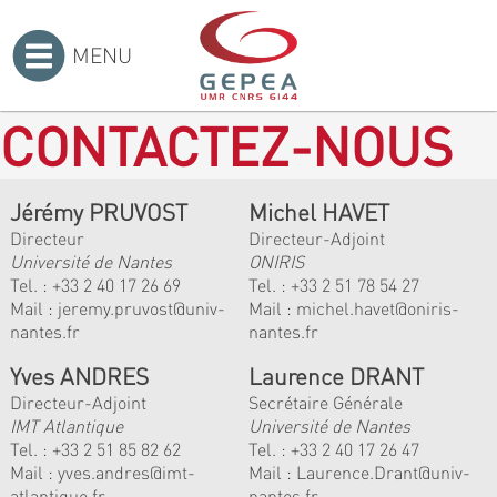
MENU
Accueil
>
CONTACTEZ-NOUS
Jérémy PRUVOST
Michel HAVET
Directeur
Directeur-Adjoint
Université de Nantes
ONIRIS
Tel. :
+33 2 40 17 26 69
Tel. :
+33 2 51 78 54 27
Mail :
jeremy.pruvost@univ-
Mail :
michel.havet@oniris-
nantes.fr
nantes.fr
Yves ANDRES
Laurence DRANT
Directeur-Adjoint
Secrétaire Générale
IMT Atlantique
Université de Nantes
Tel. :
+33 2 51 85 82 62
Tel. : +33 2 40 17 26 47
Mail :
yves.andres@imt-
Mail : Laurence.Drant@univ-
atlantique.fr
nantes.fr