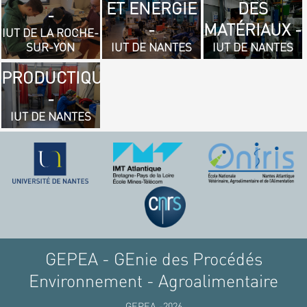
ET ENERGIE
DES
- GÉNIE
-
-
MATÉRIAUX -
MÉCANIQUE
IUT DE LA ROCHE-
SUR-YON
IUT DE NANTES
IUT DE NANTES
ET
PRODUCTIQUE
-
IUT DE NANTES
GEPEA - GEnie des Procédés
Environnement - Agroalimentaire
GEPEA -2026