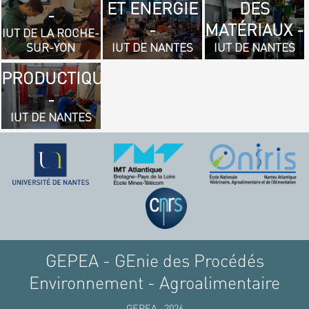
ET ENERGIE
DES
- GÉNIE
-
-
MATÉRIAUX -
MÉCANIQUE
IUT DE LA ROCHE-
SUR-YON
IUT DE NANTES
IUT DE NANTES
ET
PRODUCTIQUE
-
IUT DE NANTES
GEPEA - GEnie des Procédés
Environnement - Agroalimentaire
GEPEA -2026