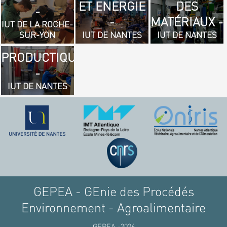
ET ENERGIE
DES
- GÉNIE
-
-
MATÉRIAUX -
MÉCANIQUE
IUT DE LA ROCHE-
SUR-YON
IUT DE NANTES
IUT DE NANTES
ET
PRODUCTIQUE
-
IUT DE NANTES
GEPEA - GEnie des Procédés
Environnement - Agroalimentaire
GEPEA -2026