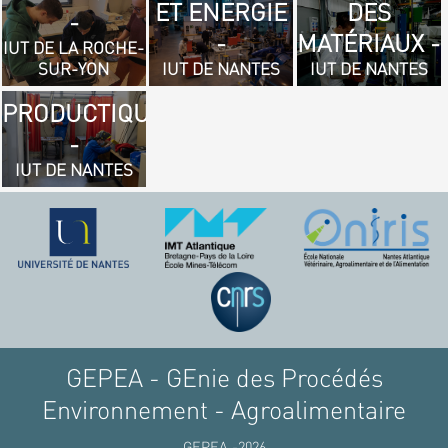
ET ENERGIE
DES
- GÉNIE
-
-
MATÉRIAUX -
MÉCANIQUE
IUT DE LA ROCHE-
SUR-YON
IUT DE NANTES
IUT DE NANTES
ET
PRODUCTIQUE
-
IUT DE NANTES
GEPEA - GEnie des Procédés
Environnement - Agroalimentaire
GEPEA -2026