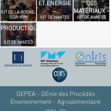
ET ENERGIE
DES
- GÉNIE
-
-
MATÉRIAUX -
MÉCANIQUE
IUT DE LA ROCHE-
SUR-YON
IUT DE NANTES
IUT DE NANTES
ET
PRODUCTIQUE
-
IUT DE NANTES
GEPEA - GEnie des Procédés
Environnement - Agroalimentaire
GEPEA -2026