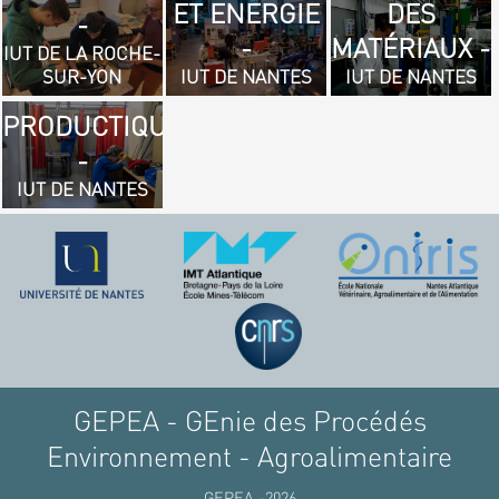
ET ENERGIE
DES
- GÉNIE
-
-
MATÉRIAUX -
MÉCANIQUE
IUT DE LA ROCHE-
SUR-YON
IUT DE NANTES
IUT DE NANTES
ET
PRODUCTIQUE
-
IUT DE NANTES
GEPEA - GEnie des Procédés
Environnement - Agroalimentaire
GEPEA -2026