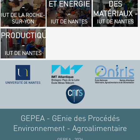
ET ENERGIE
DES
- GÉNIE
-
-
MATÉRIAUX -
MÉCANIQUE
IUT DE LA ROCHE-
SUR-YON
IUT DE NANTES
IUT DE NANTES
ET
PRODUCTIQUE
-
IUT DE NANTES
GEPEA - GEnie des Procédés
Environnement - Agroalimentaire
GEPEA -2026