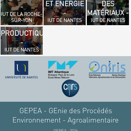
ET ENERGIE
DES
- GÉNIE
-
-
MATÉRIAUX -
MÉCANIQUE
IUT DE LA ROCHE-
SUR-YON
IUT DE NANTES
IUT DE NANTES
ET
PRODUCTIQUE
-
IUT DE NANTES
GEPEA - GEnie des Procédés
Environnement - Agroalimentaire
GEPEA -2026