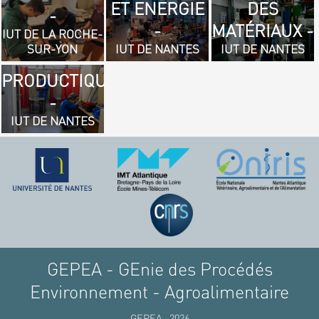
ET ENERGIE
DES
- GÉNIE
-
-
MATÉRIAUX -
MÉCANIQUE
IUT DE LA ROCHE-
SUR-YON
IUT DE NANTES
IUT DE NANTES
ET
PRODUCTIQUE
-
IUT DE NANTES
GEPEA - GEnie des Procédés
Environnement - Agroalimentaire
GEPEA -2026