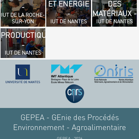
ET ENERGIE
DES
- GÉNIE
-
-
MATÉRIAUX -
MÉCANIQUE
IUT DE LA ROCHE-
SUR-YON
IUT DE NANTES
IUT DE NANTES
ET
PRODUCTIQUE
-
IUT DE NANTES
GEPEA - GEnie des Procédés
Environnement - Agroalimentaire
GEPEA -2026