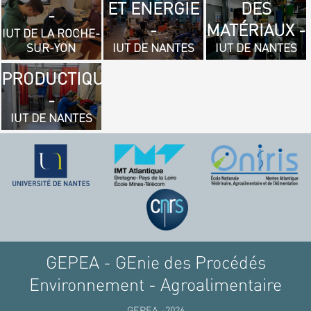
ET ENERGIE
DES
- GÉNIE
-
-
MATÉRIAUX -
MÉCANIQUE
IUT DE LA ROCHE-
SUR-YON
IUT DE NANTES
IUT DE NANTES
ET
PRODUCTIQUE
-
IUT DE NANTES
GEPEA - GEnie des Procédés
Environnement - Agroalimentaire
GEPEA -2026