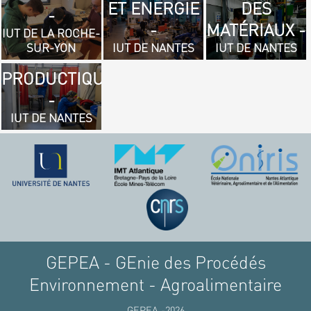
ET ENERGIE
DES
- GÉNIE
-
-
MATÉRIAUX -
MÉCANIQUE
IUT DE LA ROCHE-
SUR-YON
IUT DE NANTES
IUT DE NANTES
ET
PRODUCTIQUE
-
IUT DE NANTES
GEPEA - GEnie des Procédés
Environnement - Agroalimentaire
GEPEA -2026