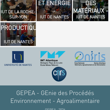
ET ENERGIE
DES
- GÉNIE
-
-
MATÉRIAUX -
MÉCANIQUE
IUT DE LA ROCHE-
SUR-YON
IUT DE NANTES
IUT DE NANTES
ET
PRODUCTIQUE
-
IUT DE NANTES
GEPEA - GEnie des Procédés
Environnement - Agroalimentaire
GEPEA -2026