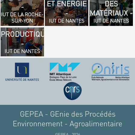
ET ENERGIE
DES
- GÉNIE
-
-
MATÉRIAUX -
MÉCANIQUE
IUT DE LA ROCHE-
SUR-YON
IUT DE NANTES
IUT DE NANTES
ET
PRODUCTIQUE
-
IUT DE NANTES
GEPEA - GEnie des Procédés
Environnement - Agroalimentaire
GEPEA -2026