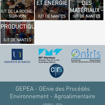
ET ENERGIE
DES
- GÉNIE
-
-
MATÉRIAUX -
MÉCANIQUE
IUT DE LA ROCHE-
SUR-YON
IUT DE NANTES
IUT DE NANTES
ET
PRODUCTIQUE
-
IUT DE NANTES
GEPEA - GEnie des Procédés
Environnement - Agroalimentaire
GEPEA -2026