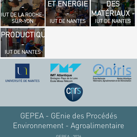
ET ENERGIE
DES
- GÉNIE
-
-
MATÉRIAUX -
MÉCANIQUE
IUT DE LA ROCHE-
SUR-YON
IUT DE NANTES
IUT DE NANTES
ET
PRODUCTIQUE
-
IUT DE NANTES
GEPEA - GEnie des Procédés
Environnement - Agroalimentaire
GEPEA -2026