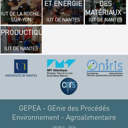
ET ENERGIE
DES
- GÉNIE
-
-
MATÉRIAUX -
MÉCANIQUE
IUT DE LA ROCHE-
SUR-YON
IUT DE NANTES
IUT DE NANTES
ET
PRODUCTIQUE
-
IUT DE NANTES
GEPEA - GEnie des Procédés
Environnement - Agroalimentaire
GEPEA -2026