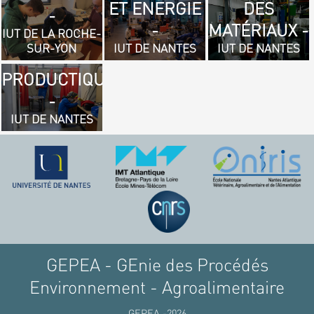
ET ENERGIE
DES
- GÉNIE
-
-
MATÉRIAUX -
MÉCANIQUE
IUT DE LA ROCHE-
SUR-YON
IUT DE NANTES
IUT DE NANTES
ET
PRODUCTIQUE
-
IUT DE NANTES
GEPEA - GEnie des Procédés
Environnement - Agroalimentaire
GEPEA -2026