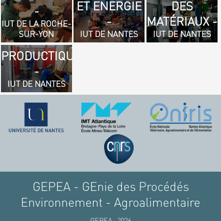
ET ENERGIE
DES
- GÉNIE
-
-
MATÉRIAUX -
MÉCANIQUE
IUT DE LA ROCHE-
SUR-YON
IUT DE NANTES
IUT DE NANTES
ET
PRODUCTIQUE
-
IUT DE NANTES
GEPEA - GEnie des Procédés
Environnement - Agroalimentaire
GEPEA -2026