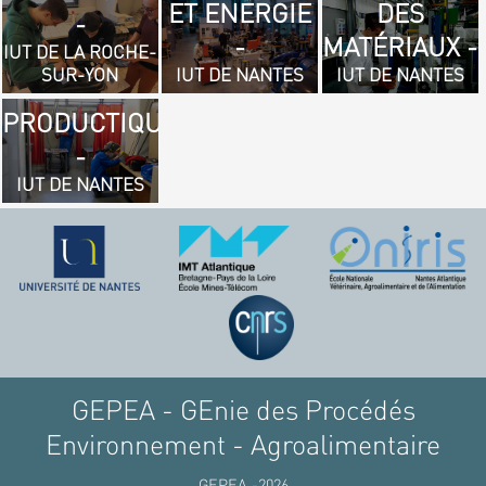
ET ENERGIE
DES
- GÉNIE
-
-
MATÉRIAUX -
MÉCANIQUE
IUT DE LA ROCHE-
SUR-YON
IUT DE NANTES
IUT DE NANTES
ET
PRODUCTIQUE
-
IUT DE NANTES
GEPEA - GEnie des Procédés
Environnement - Agroalimentaire
GEPEA -2026