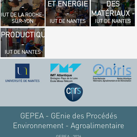
ET ENERGIE
DES
- GÉNIE
-
-
MATÉRIAUX -
MÉCANIQUE
IUT DE LA ROCHE-
SUR-YON
IUT DE NANTES
IUT DE NANTES
ET
PRODUCTIQUE
-
IUT DE NANTES
GEPEA - GEnie des Procédés
Environnement - Agroalimentaire
GEPEA -2026