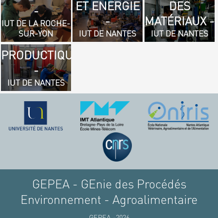
ET ENERGIE
DES
- GÉNIE
-
-
MATÉRIAUX -
MÉCANIQUE
IUT DE LA ROCHE-
SUR-YON
IUT DE NANTES
IUT DE NANTES
ET
PRODUCTIQUE
-
IUT DE NANTES
GEPEA - GEnie des Procédés
Environnement - Agroalimentaire
GEPEA -2026