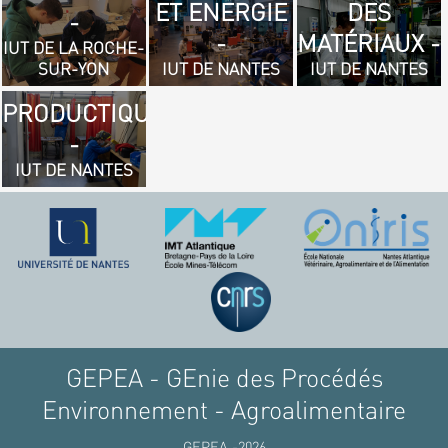
ET ENERGIE
DES
- GÉNIE
-
-
MATÉRIAUX -
MÉCANIQUE
IUT DE LA ROCHE-
SUR-YON
IUT DE NANTES
IUT DE NANTES
ET
PRODUCTIQUE
-
IUT DE NANTES
GEPEA - GEnie des Procédés
Environnement - Agroalimentaire
GEPEA -2026