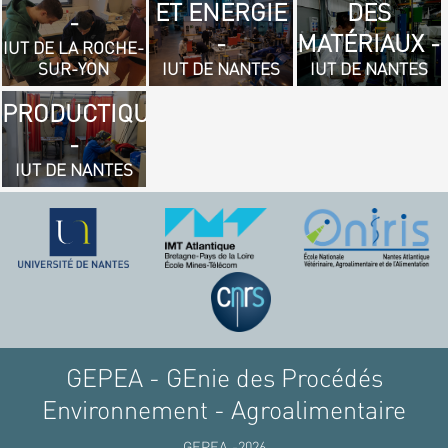
ET ENERGIE
DES
- GÉNIE
-
-
MATÉRIAUX -
MÉCANIQUE
IUT DE LA ROCHE-
SUR-YON
IUT DE NANTES
IUT DE NANTES
ET
PRODUCTIQUE
-
IUT DE NANTES
GEPEA - GEnie des Procédés
Environnement - Agroalimentaire
GEPEA -2026