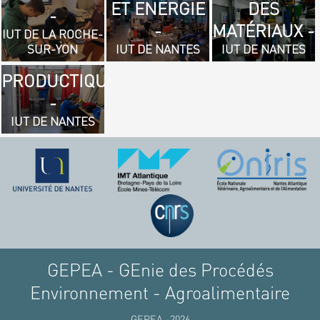
ET ENERGIE
DES
- GÉNIE
-
-
MATÉRIAUX -
MÉCANIQUE
IUT DE LA ROCHE-
SUR-YON
IUT DE NANTES
IUT DE NANTES
ET
PRODUCTIQUE
-
IUT DE NANTES
GEPEA - GEnie des Procédés
Environnement - Agroalimentaire
GEPEA -2026