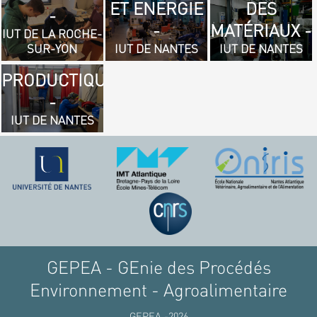
ET ENERGIE
DES
- GÉNIE
-
-
MATÉRIAUX -
MÉCANIQUE
IUT DE LA ROCHE-
SUR-YON
IUT DE NANTES
IUT DE NANTES
ET
PRODUCTIQUE
-
IUT DE NANTES
GEPEA - GEnie des Procédés
Environnement - Agroalimentaire
GEPEA -2026