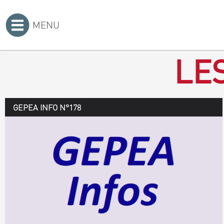
MENU
Accueil
>
LE
GEPEA INFO N°178