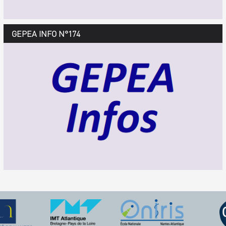
GEPEA Infos n°175
GEPEA INFO N°174
Décembre 2018 > février 2019
TÉLÉCHARGEZ LE GEPEA INFOS