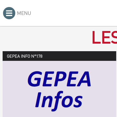
MENU
Accueil
>
LE
GEPEA INFO N°178