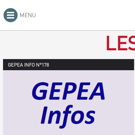
MENU
Accueil
>
LE
GEPEA INFO N°178