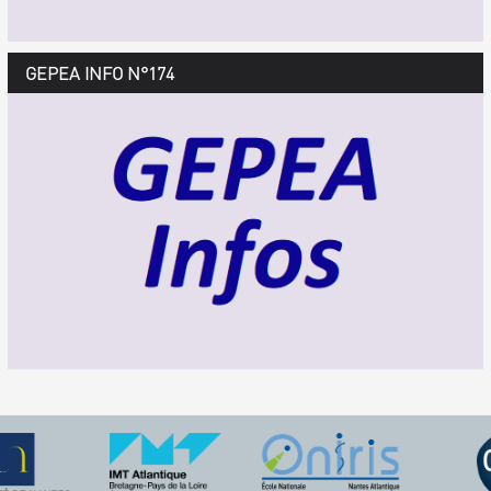
GEPEA Infos n°175
GEPEA INFO N°174
Décembre 2018 > février 2019
TÉLÉCHARGEZ LE GEPEA INFOS