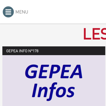
MENU
Accueil
>
LE
GEPEA INFO N°178