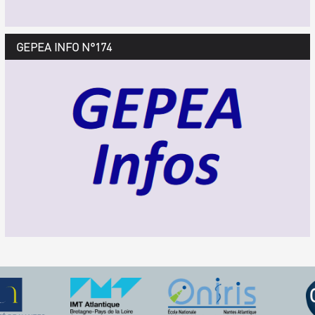
GEPEA Infos n°175
GEPEA INFO N°174
Décembre 2018 > février 2019
TÉLÉCHARGEZ LE GEPEA INFOS