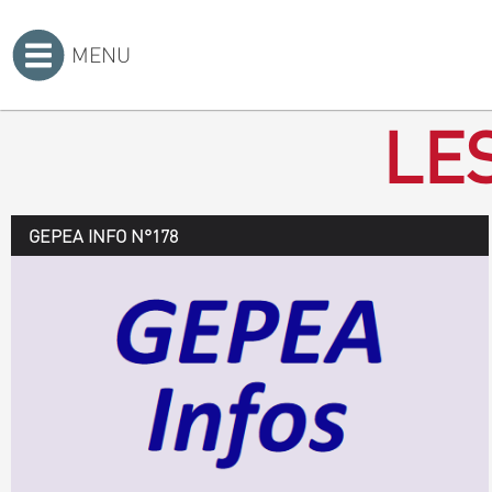
MENU
Accueil
>
LE
GEPEA INFO N°178