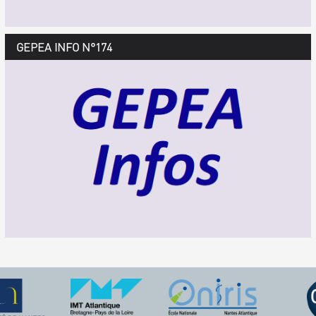
GEPEA Infos n°175
GEPEA INFO N°174
Décembre 2018 > février 2019
TÉLÉCHARGEZ LE GEPEA INFOS