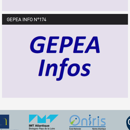
GEPEA Infos n°175
GEPEA INFO N°174
Décembre 2018 > février 2019
TÉLÉCHARGEZ LE GEPEA INFOS