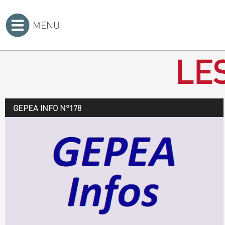
MENU
Accueil
>
LE
GEPEA INFO N°178