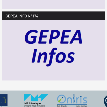
GEPEA Infos n°175
GEPEA INFO N°174
Décembre 2018 > février 2019
TÉLÉCHARGEZ LE GEPEA INFOS