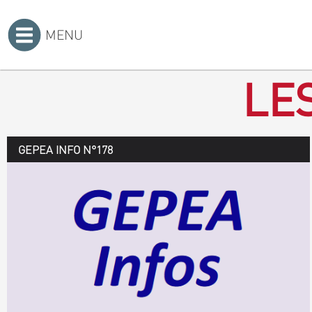
MENU
Accueil
>
LE
GEPEA INFO N°178