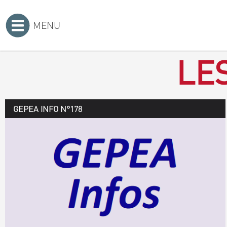
MENU
Accueil
>
LE
GEPEA INFO N°178