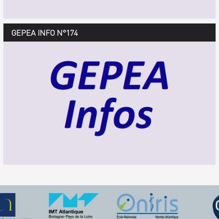
GEPEA Infos n°175
GEPEA INFO N°174
Décembre 2018 > février 2019
TÉLÉCHARGEZ LE GEPEA INFOS