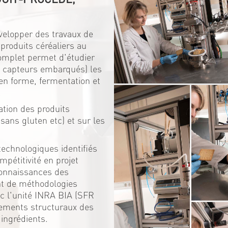
elopper des travaux de
 produits céréaliers au
complet permet d'étudier
ec capteurs embarqués) les
en forme, fermentation et
.
ation des produits
sans gluten etc) et sur les
technologiques identifiés
mpétitivité en projet
connaissances des
nt de méthodologies
vec l'unité INRA BIA (SFR
gements structuraux des
 ingrédients.