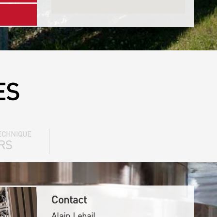
ES
ECHNIQUE
RS
Contact
Alain Lebail