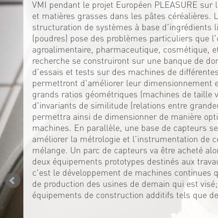
VMI pendant le projet Européen PLEASURE sur la
et matières grasses dans les pâtes céréalières. 
structuration de systèmes à base d'ingrédients l
(poudres) pose des problèmes particuliers que l'
agroalimentaire, pharmaceutique, cosmétique, et
recherche se construiront sur une banque de do
d'essais et tests sur des machines de différente
permettront d'améliorer leur dimensionnement en
grands ratios géométriques (machines de taille var
d'invariants de similitude (relations entre grande
permettra ainsi de dimensionner de manière opti
machines. En parallèle, une base de capteurs se
améliorer la métrologie et l'instrumentation de
mélange. Un parc de capteurs va être acheté alo
deux équipements prototypes destinés aux trava
c'est le développement de machines continues qu
de production des usines de demain qui est visé
équipements de construction additifs tels que d