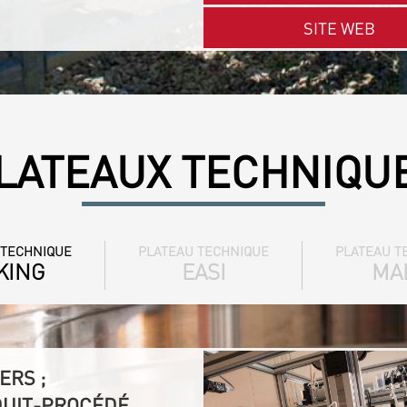
SITE WEB
LATEAUX TECHNIQU
 TECHNIQUE
PLATEAU TECHNIQUE
PLATEAU T
KING
EASI
MA
ERS ;
DUIT-PROCÉDÉ,