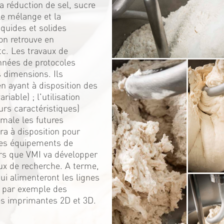
 réduction de sel, sucre
Le mélange et la
iquides et solides
on retrouve en
c. Les travaux de
nnées de protocoles
s dimensions. Ils
 ayant à disposition des
iable) ; l'utilisation
urs caractéristiques)
male les futures
ra à disposition pour
 ces équipements de
rs que VMI va développer
ux de recherche. A terme,
i alimenteront les lignes
; par exemple des
es imprimantes 2D et 3D.